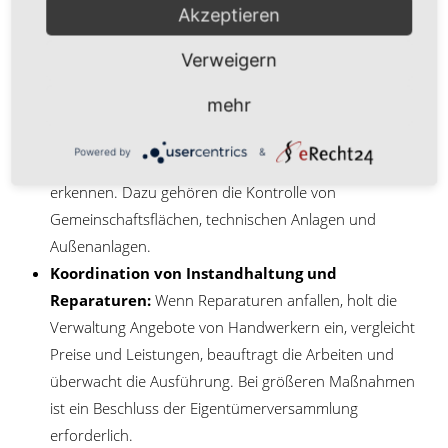
Akzeptieren
Die technische Verwaltung betrifft alles, was den
baulichen Zustand und die Funktionsfähigkeit der
Verweigern
Immobilie betrifft.
mehr
Regelmäßige Objektbegehungen:
Die
Hausverwaltung inspiziert das Objekt in regelmäßigen
Powered by
&
Abständen, um Schäden und Mängel frühzeitig zu
erkennen. Dazu gehören die Kontrolle von
Gemeinschaftsflächen, technischen Anlagen und
Außenanlagen.
Koordination von Instandhaltung und
Reparaturen:
Wenn Reparaturen anfallen, holt die
Verwaltung Angebote von Handwerkern ein, vergleicht
Preise und Leistungen, beauftragt die Arbeiten und
überwacht die Ausführung. Bei größeren Maßnahmen
ist ein Beschluss der Eigentümerversammlung
erforderlich.