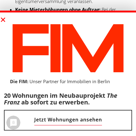
Eigentümerversammlung veranlassen.
Keine Mieterhöhungen ohne Auftrag:
Bei der
Mietverwaltung darf die Verwaltung Mieterhöhungen
nur durchführen, wenn sie dazu im Verwaltervertrag
ermächtigt ist oder der Eigentümer sie ausdrücklich
beauftragt.
Keine Vermischung von Vermögen:
Das Geld der
Eigentümergemeinschaft oder des Eigentümers muss
strikt vom Vermögen der Verwaltung getrennt werden.
Jedes verwaltete Objekt braucht ein eigenes Konto.
Die FIM:
Unser Partner für Immobilien in Berlin
Hausverwaltungskosten nicht auf
Wohnungsmieter umlegbar:
Die Kosten für die
20 Wohnungen im Neubauprojekt
The
Hausverwaltung dürfen bei Wohnraum nicht als
Franz
ab sofort zu erwerben.
Betriebskosten auf die Mieter umgelegt werden. Bei
Gewerbeimmobilien ist die Umlage dagegen zulässig,
Jetzt Wohnungen ansehen
wenn sie vertraglich vereinbart ist.
Kein Zugriff auf Sondereigentum ohne