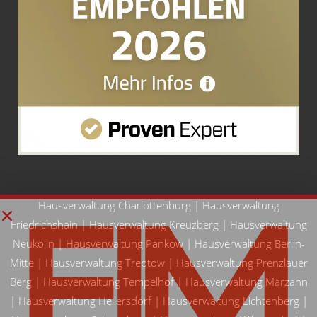
Hausverwaltung Charlottenburg
|
Hausverwaltung
Friedrichshain
|
Hausverwaltung Kreuzberg
|
Hausverwaltung
Neukölln
|
Hausverwaltung Pankow
|
Hausverwaltung Berlin-
Mitte
|
Hausverwaltung Treptow
|
Hausverwaltung Prenzlauer
Berg
|
Hausverwaltung Tempelhof
|
Hausverwaltung Marzahn
|
Hausverwaltung Hellersdorf
|
Hausverwaltung Lichtenberg
|