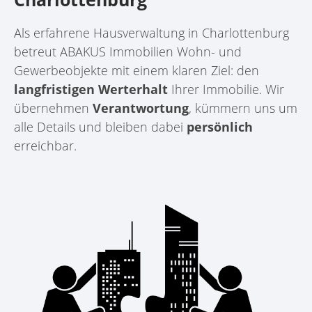
Als erfahrene Hausverwaltung in Charlottenburg
betreut ABAKUS Immobilien Wohn- und
Gewerbeobjekte mit einem klaren Ziel: den
langfristigen Werterhalt
Ihrer Immobilie. Wir
übernehmen
Verantwortung
, kümmern uns um
alle Details und bleiben dabei
persönlich
erreichbar.