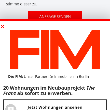
stimme dieser zu.
ANFRAGE SENDEN
Sie haben Fragen zur Verwaltung Ihrer
Immobilie in Charlottenburg? Schreiben Sie uns
– wir melden uns zeitnah und persönlich bei
Ihnen.
Kostenlos und unverbindlich.
Die FIM:
Unser Partner für Immobilien in Berlin
20 Wohnungen im Neubauprojekt
The
In Berlin für Sie da
Franz
ab sofort zu erwerben.
Jetzt Wohnungen ansehen
Unser Berliner Büro befindet sich in Friedrichshain